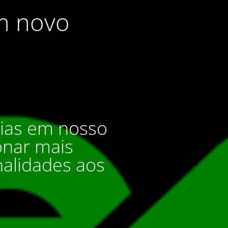
m novo
rias em nosso
onar mais
alidades aos